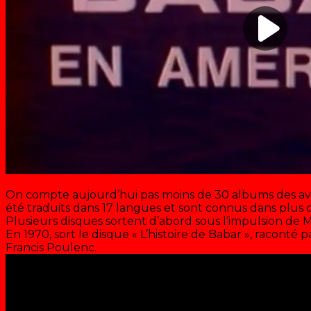
On compte aujourd’hui pas moins de 30 albums des ave
été traduits dans 17 langues et sont connus dans plus d
Plusieurs disques sortent d’abord sous l’impulsion de Ma
En 1970, sort le disque « L’histoire de Babar », racont
Francis Poulenc.