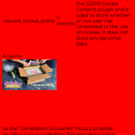
the GDPR Cookie
Consent plugin and is
used to store whether
11
viewed_cookie_policy
or not user has
months
consented to the use
of cookies. It does not
store any personal
data.
Enregistrer & accepter
A suivre
« Rétro Box » Génération Souvenirs
Le site "Génération Souvenirs" nous a proposé
de découvrir sa collection d'objets rétros grâce