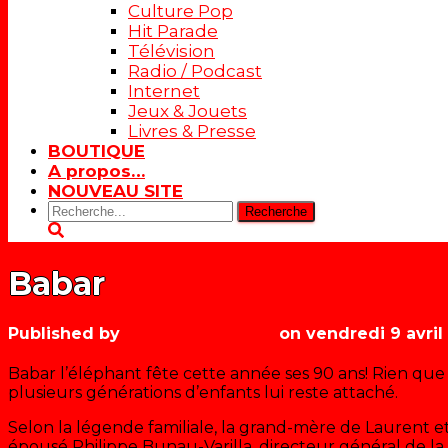
Culture Pop
Hit Parade
Télévision
Radio / Podcast
Internet
Jeux & Jouets
Livres & Presse
BOUTIQUE
A propos…
NOUVEAU SITE
Rechercher:
Babar
Published by
Les années récré
on
vendredi 9 avril
Babar l’éléphant fête cette année ses 90 ans! Rien que 
plusieurs générations d’enfants lui reste attaché.
Selon la légende familiale, la grand-mère de Laurent et
épousé Philippe Bunau-Varilla, directeur général de l