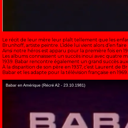
Le récit de leur mère leur plaît tellement que les enfa
Brunhoff, artiste peintre. L’idée lui vient alors d’en faire
Ainsi notre héros est apparu pour la première fois en 193
Les albums connaissent un succès inouï avec quatre mi
1939. Babar rencontre également un grand succès aux
À la disparition de son père en 1937, c’est Laurent de 
Babar et les adapte pour la télévision française en 1969.