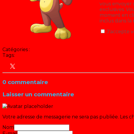
vous envoyer n
exclusives. V
moment en cliq
inclus dans la
J'accepte v
Catégories :
Chantal Goya
Tags:
Animation
Antenne 2 - France 2
Culture Pop
Emiss
de Marie Rose
ORTF
Personnages
Récré A2 – Saison 4 – 1
0 commentaire
Laisser un commentaire
Votre adresse de messagerie ne sera pas publiée.
Les c
Nom
E-mail