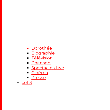
Dorothée
Biographie
Télévision
Chanson
Spectacles Live
Cinéma
Presse
col-3