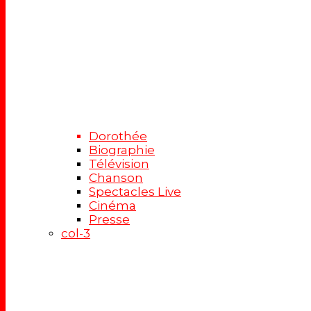
Dorothée
Biographie
Télévision
Chanson
Spectacles Live
Cinéma
Presse
col-3