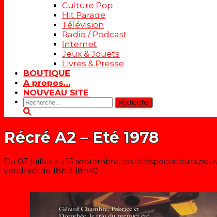
Culture Pop
Hit Parade
Télévision
Radio / Podcast
Internet
Jeux & Jouets
Livres & Presse
BOUTIQUE
A propos…
NOUVEAU SITE
Rechercher:
Récré A2 – Eté 1978
Du 03 juillet au 15 septembre, les téléspectateurs peu
vendredi de 18h à 18h40.