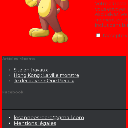
Votre adresse 
vous envoyer n
exclusives. V
moment en cliq
inclus dans la
J'accepte v
Articles récents
Site en travaux
Hong Kong : La ville monstre
Je découvre « One Piece »
Facebook
lesanneesrecre@gmail.com
Mentions légales