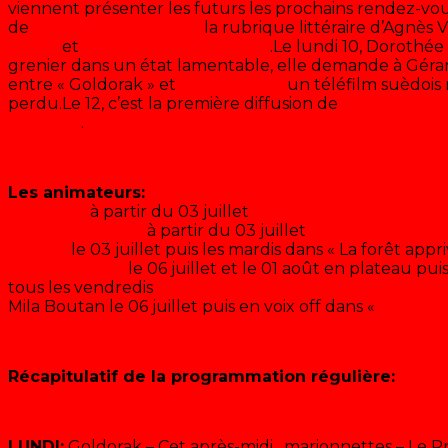
viennent présenter les futurs les prochains rendez-vou
de
«
Entres les lignes
«
la rubrique littéraire d’Agnès
rose
«
et
«
Casper et ses amis
«
.Le lundi 10, Dorothée
grenier dans un état lamentable, elle demande à Gérard
entre « Goldorak » et
« Sälungen »
un téléfilm suèdois 
perdu.Le 12, c’est la première diffusion de
«
Cet après-
Crusoë
«
.
Les animateurs:
Dorothée
à partir du 03 juillet
Gérard Chambre
à partir du 03 juillet
Fabrice
le 03 juillet puis les mardis dans « La forêt appri
Agnès Vincent
le 06 juillet et le 01 août en plateau pui
tous les vendredis
Mila Boutan le 06 juillet puis en voix off dans «
Papivole
Récapitulatif de la programmation régulière:
LUNDI:
Goldorak – Cet après-midi…marionnettes – Le P