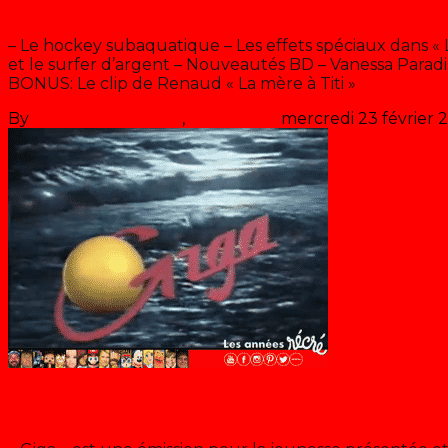
Giga 27.02.90
– Le hockey subaquatique – Les effets spéciaux dans « 
et le surfer d’argent – Nouveautés BD – Vanessa Paradis,
BONUS: Le clip de Renaud « La mère à Titi »
By
Les années récré
,
il y a
36 ans
mercredi 23 février 
Giga