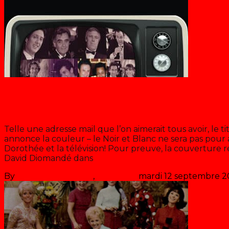
Chantal Goya
Récré@Do
Telle une adresse mail que l’on aimerait tous avoir, le
annonce la couleur – le Noir et Blanc ne sera pas pour a
Dorothée et la télévision! Pour preuve, la couverture 
David Diomandé dans
>> Lire la suite
By
Les années récré
,
il y a
5 ans
mardi 12 septembre 