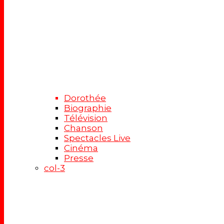
Dorothée
Biographie
Télévision
Chanson
Spectacles Live
Cinéma
Presse
col-3