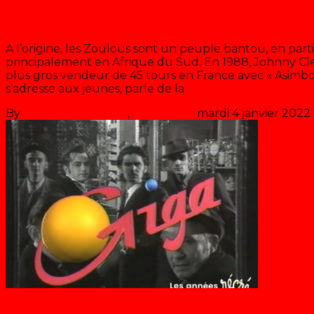
La mode Zoulou
A l’origine, les Zoulous sont un peuple bantou, en parti
principalement en Afrique du Sud. En 1988, Johnny Cl
plus gros vendeur de 45 tours en France avec « Asimbon
s’adresse aux jeunes, parle de la
>> Lire la suite
By
Les années récré
,
il y a
36 ans
mardi 4 janvier 2022