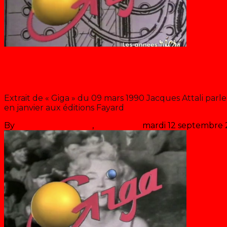
Blog
Balade dans le futur
Extrait de « Giga » du 09 mars 1990 Jacques Attali parle
en janvier aux éditions Fayard
By
Les années récré
,
il y a
36 ans
mardi 12 septembre