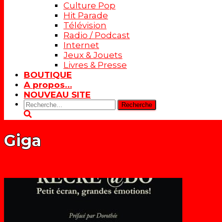
Culture Pop
Hit Parade
Télévision
Radio / Podcast
Internet
Jeux & Jouets
Livres & Presse
BOUTIQUE
A propos…
NOUVEAU SITE
Rechercher:
Giga