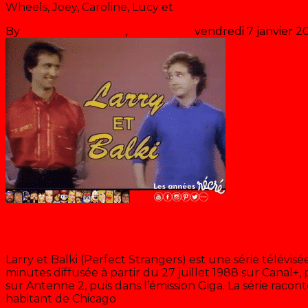
Wheels, Joey, Caroline, Lucy et
>> Lire la suite
By
Les années récré
,
il y a
38 ans
vendredi 7 janvier 2
Larry et Balki
Larry et Balki (Perfect Strangers) est une série télévis
minutes diffusée à partir du 27 juillet 1988 sur Canal+, p
sur Antenne 2, puis dans l’émission Giga. La série racont
habitant de Chicago
>> Lire la suite