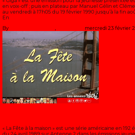
« Giga » est une émission pour la jeunesse présentée 
en voix-off ; puis en plateau par Manuel Gélin et Clémen
au vendredi à 17h05 du 19 février 1990 jusqu’à la fin ao
En
>> Lire la suite
By
Les années récré
,
il y a
36 ans
mercredi 23 février 
La fête à la maison
« La Fête à la maison » est une série américaine en 192 
du 24 avril 1989 sur Antenne 2 dans les émissions jeunesse