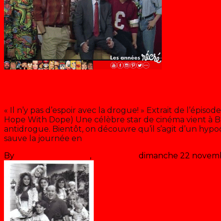
Sauvés par le gong contre la dro
« Il n’y pas d’espoir avec la drogue! » Extrait de l’épisode
Hope With Dope) Une célèbre star de cinéma vient à B
antidrogue. Bientôt, on découvre qu’il s’agit d’un hypo
sauve la journée en
>> Lire la suite
By
Les années récré
,
il y a
35 ans
dimanche 22 novem