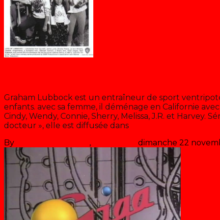
Un toit pour 10
Graham Lubbock est un entraîneur de sport ventripote
enfants. avec sa femme, il déménage en Californie avec se
Cindy, Wendy, Connie, Sherry, Melissa, J.R. et Harvey. Sé
docteur », elle est diffusée dans
>> Lire la suite
By
Les années récré
,
il y a
36 ans
dimanche 22 novem