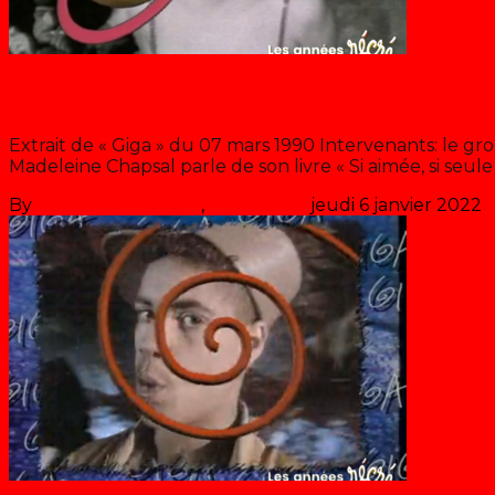
La solitude des Stars
Extrait de « Giga » du 07 mars 1990 Intervenants: le gr
Madeleine Chapsal parle de son livre « Si aimée, si seule
By
Les années récré
,
il y a
36 ans
jeudi 6 janvier 2022