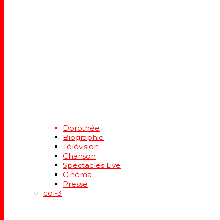
Dorothée
Biographie
Télévision
Chanson
Spectacles Live
Cinéma
Presse
col-3