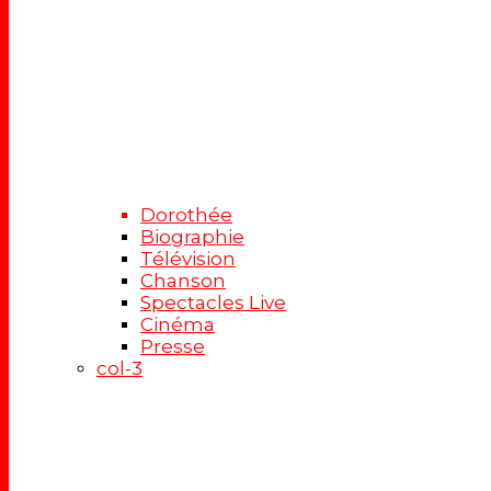
Dorothée
Biographie
Télévision
Chanson
Spectacles Live
Cinéma
Presse
col-3