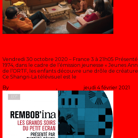
ORTF: Ils ont inventé la télévision
Vendredi 30 octobre 2020 – France 3 à 21h05 Présenté 
1974, dans le cadre de l’émission jeunesse « Jeunes Ann
de l’ORTF, les enfants découvre une drôle de créature 
Ce Shangri-La télévisuel est le
>> Lire la suite
By
Les années récré
,
il y a
6 ans
jeudi 4 février 2021