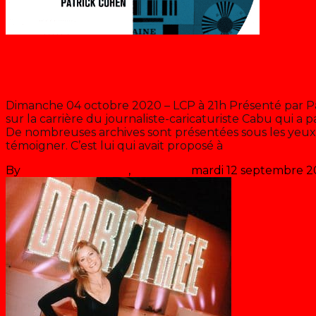
Récré A2
Rembob’INA : Cabu
Dimanche 04 octobre 2020 – LCP à 21h Présenté par Pa
sur la carrière du journaliste-caricaturiste Cabu qui a p
De nombreuses archives sont présentées sous les yeux
témoigner. C’est lui qui avait proposé à
>> Lire la suite
By
Les années récré
,
il y a
6 ans
mardi 12 septembre 