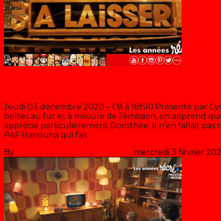
A prendre ou à laisser
Jeudi 03 décembre 2020 – C8 à 18h10 Présenté par Cyr
boîtes au fur et à mesure de l’émission, on apprend qu
apprécie particulièrement Dorothée. Il n’en fallait pas
PAF Hanouna qui fait
>> Lire la suite
By
Les années récré
,
il y a
6 ans
mercredi 3 février 202