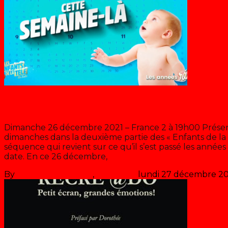
Cette semaine là
Dimanche 26 décembre 2021 – France 2 à 19h00 Présen
dimanches dans la deuxième partie des « Enfants de la
séquence qui revient sur ce qu’il s’est passé les anné
date. En ce 26 décembre,
>> Lire la suite
By
Les années récré
,
il y a
5 ans
lundi 27 décembre 2