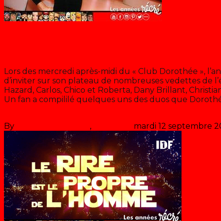
Dorothée
Les duos du « Club Do »
Lors des mercredi après-midi du « Club Dorothée », l’a
d’inviter sur son plateau de nombreuses vedettes de l’
Hazard, Carlos, Chico et Roberta, Dany Brillant, Chris
Un fan a compililé quelques uns des duos que Dorothé
la suite
By
Les années récré
,
il y a
6 ans
mardi 12 septembre 