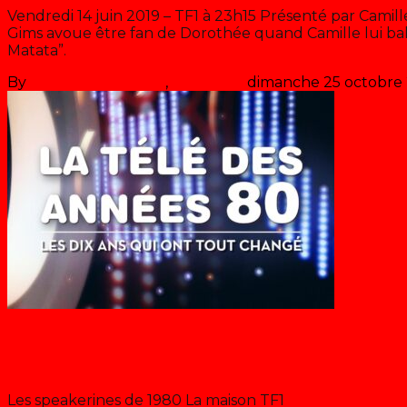
Vendredi 14 juin 2019 – TF1 à 23h15 Présenté par Camil
Gims avoue être fan de Dorothée quand Camille lui ba
Matata”.
By
Les années récré
,
il y a
7 ans
dimanche 25 octobre
Dorothée
La télé des 80’s: Les speakerines
Les speakerines de 1980 La maison TF1