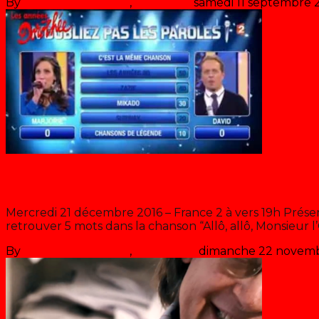
By
Les années récré
,
il y a
9 ans
samedi 11 septembre 
N’oubliez pas les paroles « Allô all
Mercredi 21 décembre 2016 – France 2 à vers 19h Prése
retrouver 5 mots dans la chanson “Allô, allô, Monsieur l
By
Les années récré
,
il y a
10 ans
dimanche 22 novem