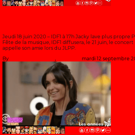
Blog
JLPP: Fête de la musique 2020
Jeudi 18 juin 2020 – IDF1 à 17h Jacky lave plus propre P
Fête de la musique, IDF1 diffusera, le 21 juin, le conce
appelle son amie lors du JLPP.
By
Les années récré
,
il y a
6 ans
mardi 12 septembre 