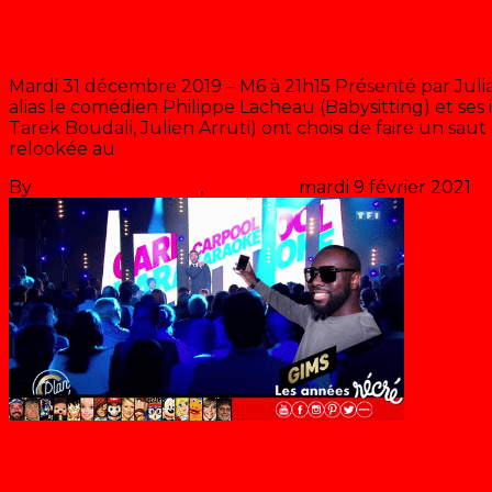
Les artistes remontent le temps
Mardi 31 décembre 2019 – M6 à 21h15 Présenté par Julia Vi
alias le comédien Philippe Lacheau (Babysitting) et ses 
Tarek Boudali, Julien Arruti) ont choisi de faire un sa
relookée au
>> Lire la suite
By
Les années récré
,
il y a
7 ans
mardi 9 février 2021
Plan C – Carpool