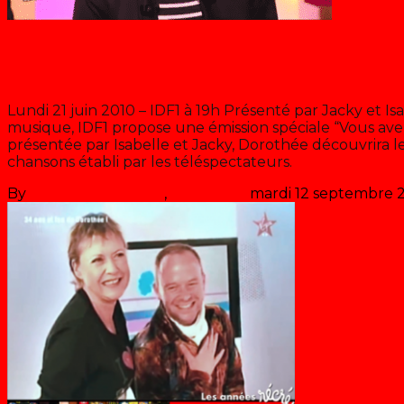
Blog
La fête de la musique 2010
Lundi 21 juin 2010 – IDF1 à 19h Présenté par Jacky et Isa
musique, IDF1 propose une émission spéciale “Vous avez
présentée par Isabelle et Jacky, Dorothée découvrira 
chansons établi par les téléspectateurs.
>> Lire la suite
By
Les années récré
,
il y a
16 ans
mardi 12 septembre 