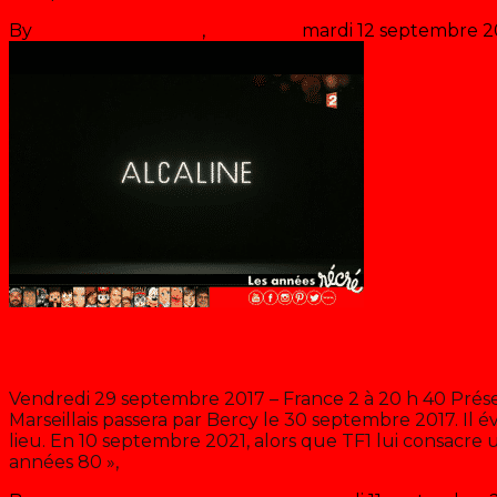
By
Les années récré
,
il y a
9 ans
mardi 12 septembre 
Soprano, fan de Dorothée
Vendredi 29 septembre 2017 – France 2 à 20 h 40 Prése
Marseillais passera par Bercy le 30 septembre 2017. 
lieu. En 10 septembre 2021, alors que TF1 lui consacre 
années 80 »,
>> Lire la suite