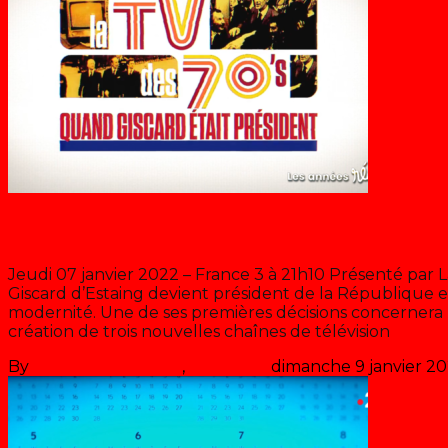
La TV des 70’s : Quand Giscard éta
Jeudi 07 janvier 2022 – France 3 à 21h10 Présenté par 
Giscard d’Estaing devient président de la République 
modernité. Une de ses premières décisions concernera 
création de trois nouvelles chaînes de télévision
>> Lire 
By
Les années récré
,
il y a
5 ans
dimanche 9 janvier 2