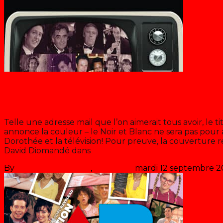
Chantal Goya
Récré@Do
Telle une adresse mail que l’on aimerait tous avoir, le
annonce la couleur – le Noir et Blanc ne sera pas pour a
Dorothée et la télévision! Pour preuve, la couverture 
David Diomandé dans
>> Lire la suite
By
Les années récré
,
il y a
5 ans
mardi 12 septembre 