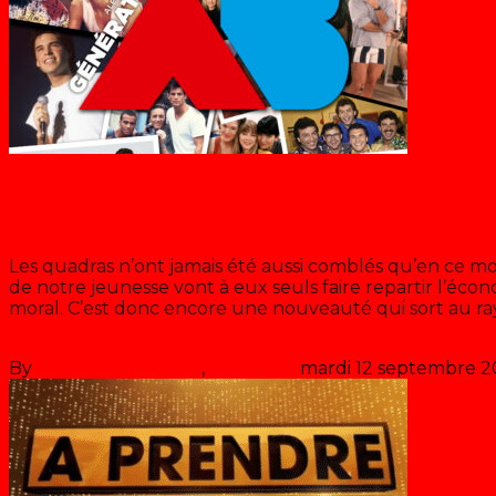
Blog
« Génération AB » le livre
Les quadras n’ont jamais été aussi comblés qu’en ce m
de notre jeunesse vont à eux seuls faire repartir l’écono
moral. C’est donc encore une nouveauté qui sort au ray
>> Lire la suite
By
Les années récré
,
il y a
5 ans
mardi 12 septembre 