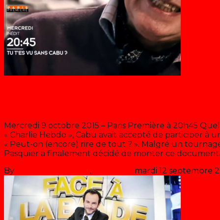
Blog
Tu t’es vu sans Cabu ?
Mercredi 9 octobre 2015 – Paris Première à 20h45 Quel
« Charlie Hebdo », Cabu avait accepté de participer à 
« Peut-on (encore) rire de tout ? ». Malgré un tournage
Pasquier a finalement décidé de monter ce document
By
Les années récré
,
il y a
11 ans
mardi 12 septembre 