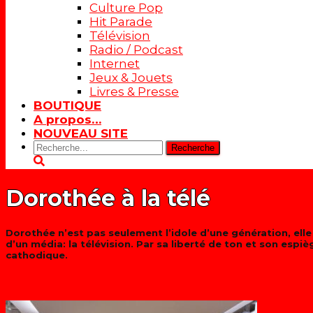
Culture Pop
Hit Parade
Télévision
Radio / Podcast
Internet
Jeux & Jouets
Livres & Presse
BOUTIQUE
A propos…
NOUVEAU SITE
Rechercher:
Dorothée à la télé
Dorothée n’est pas seulement l’idole d’une génération, elle
d’un média: la télévision. Par sa liberté de ton et son espi
cathodique.