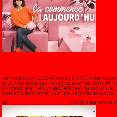
Blog
Ça commence aujourd’hui
Mercredi 05 avril 2023 – France 2 à 13h50 Présenté par 
pour nous parler des « Inoubliables années 90 ! », Princ
Puydebat (éternel Nicolas d’Hélène et les garçons) et 
Ensemble, ils reviennent sur une décennie de succès.
>
By
Les années récré
,
il y a
3 ans
mardi 12 septembre 