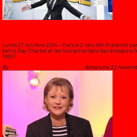
Face à la bande
Lundi 27 octobre 2014 – France 2 vers 18h Présenté pa
berry, Ray Charles et les Scorpions dans des émissions f
1993?
By
Les années récré
,
il y a
12 ans
dimanche 22 novem