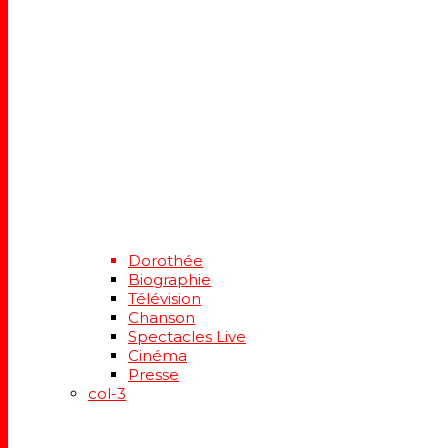
Dorothée
Biographie
Télévision
Chanson
Spectacles Live
Cinéma
Presse
col-3