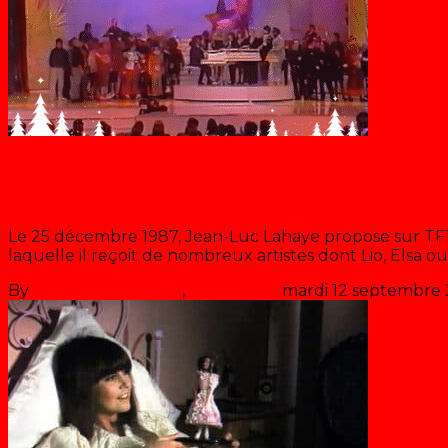
Chantal Goya
Lahaye d’honneur Noël
Le 25 décembre 1987, Jean-Luc Lahaye propose sur TF1
laquelle il reçoit de nombreux artistes dont Lio, Elsa 
By
Les années récré
,
il y a
39 ans
mardi 12 septembre