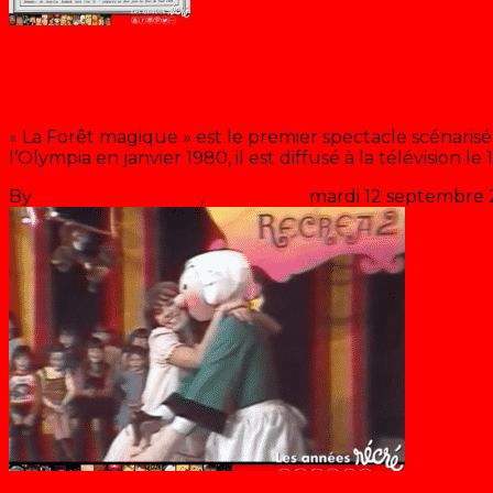
Chantal Goya
Chantal Goya dans « La forêt mag
« La Forêt magique » est le premier spectacle scénarisé
l’Olympia en janvier 1980, il est diffusé à la télévision le 1
By
Les années récré
,
il y a
46 ans
mardi 12 septembre
Chantal Goya