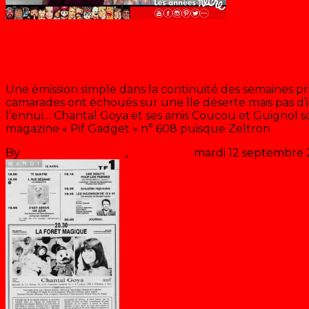
Chantal Goya
Dorothée, Chantal, Pif et Zeltron
Une émission simple dans la continuité des semaines 
camarades ont échoués sur une île déserte mais pas d
l’ennui… Chantal Goya et ses amis Coucou et Guignol so
magazine « Pif Gadget » n° 608 puisque Zeltron
>> Lire
By
Les années récré
,
il y a
46 ans
mardi 12 septembre