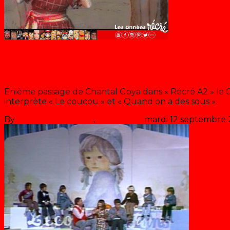
Chantal Goya
Chantal Goya « Le coucou » et « Q
Enième passage de Chantal Goya dans « Récré A2 » le 06
interprète « Le coucou » et « Quand on a des sous ».
By
Les années récré
,
il y a
45 ans
mardi 12 septembre