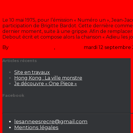
L’école des fans de Chantal Goya (
Le 10 mai 1975, pour l’émission « Numéro un », Jean-J
participation de Brigitte Bardot. Cette dernière comme
dernier moment, suite à une grippe. Afin de remplace
Debout écrit et compose alors la chanson « Adieu les joli
By
Les années récré
,
il y a
49 ans
mardi 12 septembre
Articles récents
Site en travaux
Hong Kong : La ville monstre
Je découvre « One Piece »
Facebook
lesanneesrecre@gmail.com
Mentions légales