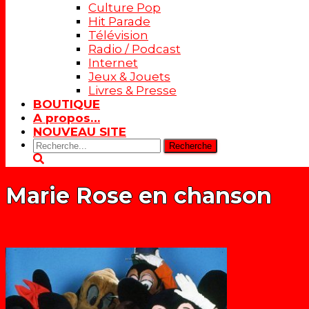
Culture Pop
Hit Parade
Télévision
Radio / Podcast
Internet
Jeux & Jouets
Livres & Presse
BOUTIQUE
A propos…
NOUVEAU SITE
Rechercher:
Marie Rose en chanson