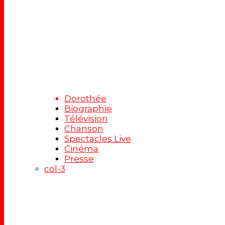
Dorothée
Biographie
Télévision
Chanson
Spectacles Live
Cinéma
Presse
col-3