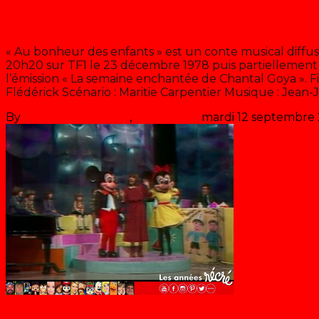
Au bonheur des enfants
« Au bonheur des enfants » est un conte musical diffus
20h20 sur TF1 le 23 décembre 1978 puis partiellement
l’émission « La semaine enchantée de Chantal Goya ». F
Flédérick Scénario : Maritie Carpentier Musique : Jean
By
Les années récré
,
il y a
48 ans
mardi 12 septembre
Chantal Goya