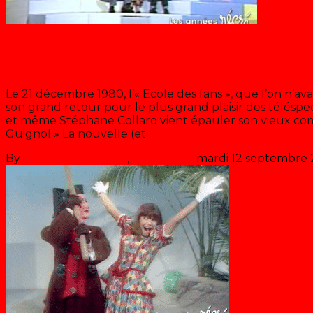
Chantal Goya
L’école des fans de Chantal Goya 
Le 21 décembre 1980, l’« Ecole des fans », que l’on n’av
son grand retour pour le plus grand plaisir des téléspec
et même Stéphane Collaro vient épauler son vieux comp
Guignol » La nouvelle (et
>> Lire la suite
By
Les années récré
,
il y a
46 ans
mardi 12 septembre