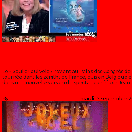
Chantal Goya
Le soulier qui vole 2018
Le « Soulier qui vole » revient au Palais des Congrès de P
tournée dans les zéniths de France, puis en Belgique et
dans une nouvelle version du spectacle créé par Jean
Lire la suite
By
Les années récré
,
il y a
8 ans
mardi 12 septembre 