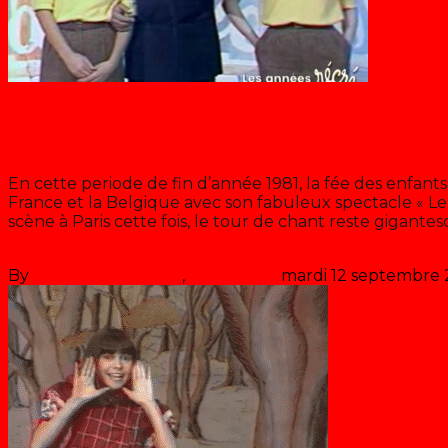
Blog
L’école des fans de Chantal Goya (
En cette periode de fin d’année 1981, la fée des enfant
France et la Belgique avec son fabuleux spectacle « Le So
scène à Paris cette fois, le tour de chant reste gigante
suite
By
Les années récré
,
il y a
45 ans
mardi 12 septembre