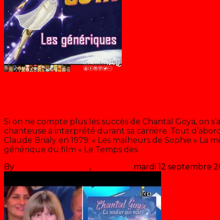
Chantal Goya
Les génériques de Chantal Goya
Si on ne compte plus les succès de Chantal Goya, on s’a
chanteuse a interprété durant sa carrière. Tout d’abord,
Claude Brialy en 1979: « Les malheurs de Sophie » La m
générique du film « Le Temps des
>> Lire la suite
By
Les années récré
,
il y a
7 ans
mardi 12 septembre 