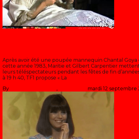
Blog
La poupée de sucre
Après avoir été une poupée mannequin Chantal Goya 
cette année 1983, Maritie et Gilbert Carpentier mette
leurs téléspectateurs pendant les fêtes de fin d’années
à 19 h 40, TF1 propose « La
>> Lire la suite
By
Les années récré
,
il y a
43 ans
mardi 12 septembre