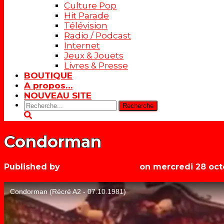
Culture Pop
Hit Parade
Télévision
Radio / Podcast
Internet
Jeux & Jouets
Livres & Presse
BOUTIQUE
A propos…
NOUVEAU SITE
Rechercher:
Condorman
Published by
Les années récré
on
mercredi 28 oct