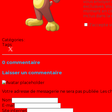
vous envoyer n
exclusives. V
moment en cliq
inclus dans la
J'accepte v
Catégories :
Tags:
Antenne 2 - France 2
Cinéma
Disney
Emissions Dis
0 commentaire
Laisser un commentaire
Votre adresse de messagerie ne sera pas publiée.
Les c
Nom
E-mail
Site internet