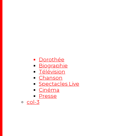
Dorothée
Biographie
Télévision
Chanson
Spectacles Live
Cinéma
Presse
col-3