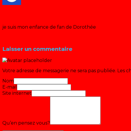
adriaenssens
· mercredi 24 novembre 2021 à 19:50
je suis mon enfance de fan de Dorothée
Répondre
Laisser un commentaire
Votre adresse de messagerie ne sera pas publiée.
Les c
Nom
E-mail
Site internet
Qu’en pensez vous?