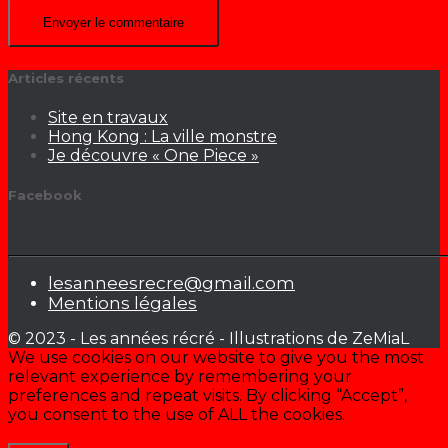
Articles récents
Site en travaux
Hong Kong : La ville monstre
Je découvre « One Piece »
Facebook
lesanneesrecre@gmail.com
Mentions légales
© 2023 - Les années récré - Illustrations de ZeMiaL
We use cookies on our website to give you the most
relevant experience by remembering your
preferences and repeat visits. By clicking “Accept”,
you consent to the use of ALL the cookies.
Cookie settings
ACCEPTER