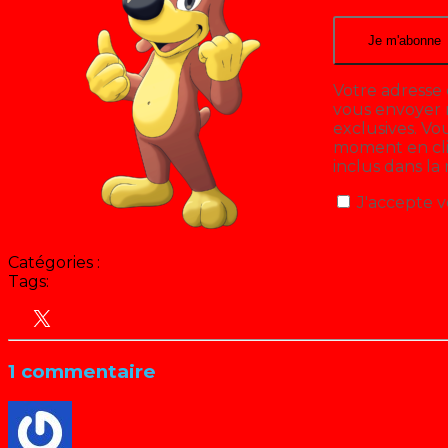
Votre adresse 
vous envoyer n
exclusives. V
moment en cliq
inclus dans la
J'accepte v
Catégories :
Chantal Goya
Tags:
Animation
Chantal Goya
Hit Parade
Marie Rose en
- 1980 / 1981
1 commentaire