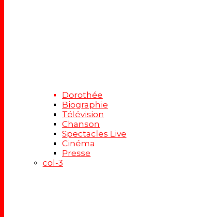
Dorothée
Biographie
Télévision
Chanson
Spectacles Live
Cinéma
Presse
col-3