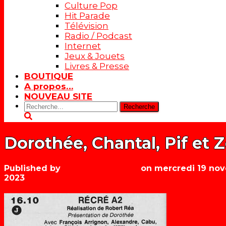
Culture Pop
Hit Parade
Télévision
Radio / Podcast
Internet
Jeux & Jouets
Livres & Presse
BOUTIQUE
A propos…
NOUVEAU SITE
Rechercher:
Dorothée, Chantal, Pif et Z
Published by
Les années récré
on
mercredi 19 no
2023