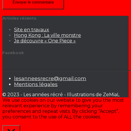
Articles récents
Site en travaux
Hong Kong : La ville monstre
Je découvre « One Piece »
Facebook
lesanneesrecre@gmail.com
Mentions légales
© 2023 - Les années récré - Illustrations de ZeMiaL
We use cookies on our website to give you the most
relevant experience by remembering your
preferences and repeat visits. By clicking “Accept”,
you consent to the use of ALL the cookies.
Cookie settings
ACCEPTER