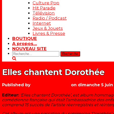
Culture Pop
Hit Parade
Télévision
Radio / Podcast
Internet
Jeux & Jouets
Livres & Presse
BOUTIQUE
A propos…
NOUVEAU SITE
Rechercher:
Elles chantent Dorothée
Published by
Les années récré
on
dimanche 5 juin
Editeur:
‘Elles chantent Dorothée’, est album hommage
comédienne française qui était l’ambassadrice des enfa
comprend 15 succès de l’artiste réenregistrés et réinter
Cet album est une passation du patrimoine ‘Dorothée’ v