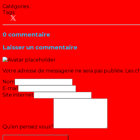
Catégories :
Dorothée
Tags:
Actu
Hit Parade
0 commentaire
Laisser un commentaire
Votre adresse de messagerie ne sera pas publiée.
Les c
Nom
E-mail
Site internet
Qu’en pensez vous?