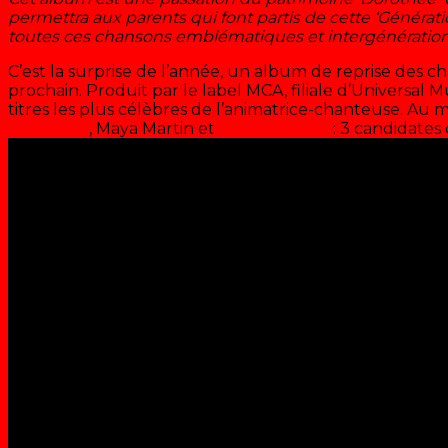
permettra aux parents qui font partis de cette ‘Générati
toutes ces chansons emblématiques et intergénérationn
C’est la surprise de l’année, un album de reprise des ch
prochain. Produit par le label MCA, filiale d’Universal M
titres les plus célèbres de l’animatrice-chanteuse. Au 
Quinchon
, Maya Martin et
Zoé Clauzure
: 3 candidates 