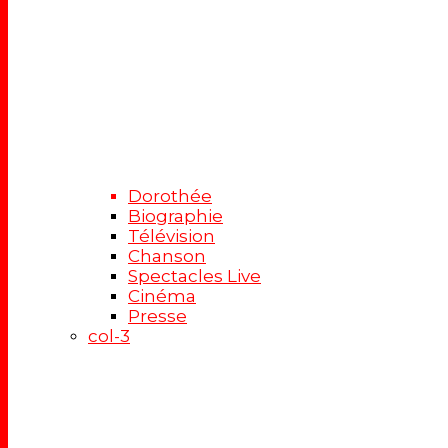
Dorothée
Biographie
Télévision
Chanson
Spectacles Live
Cinéma
Presse
col-3