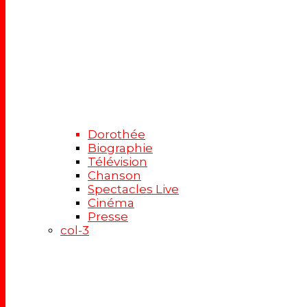
Dorothée
Biographie
Télévision
Chanson
Spectacles Live
Cinéma
Presse
col-3