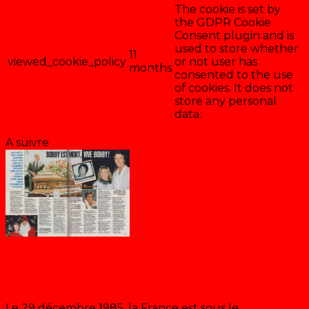
The cookie is set by
the GDPR Cookie
Consent plugin and is
used to store whether
11
viewed_cookie_policy
or not user has
months
consented to the use
of cookies. It does not
store any personal
data.
Enregistrer & accepter
A suivre
Dallas: La mort de Bobby
Le 29 décembre 1985, la France est sous le