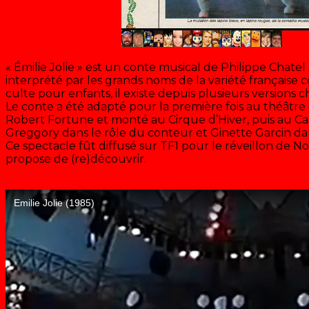
« Émilie Jolie » est un conte musical de Philippe Chatel
interprété par les grands noms de la variété français
culte pour enfants, il existe depuis plusieurs versions c
Le conte a été adapté pour la première fois au théâtre
Robert Fortune et monté au Cirque d’Hiver, puis au Ca
Greggory dans le rôle du conteur et Ginette Garcin dan
Ce spectacle fût diffusé sur TF1 pour le réveillon de No
propose de (re)découvrir.