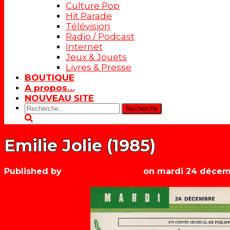
Culture Pop
Hit Parade
Télévision
Radio / Podcast
Internet
Jeux & Jouets
Livres & Presse
BOUTIQUE
A propos…
NOUVEAU SITE
Rechercher:
Emilie Jolie (1985)
Published by
Les années récré
on
mardi 24 décem