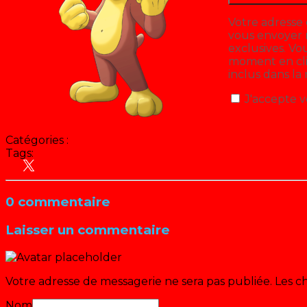
Votre adresse 
vous envoyer n
exclusives. V
moment en cliq
inclus dans la
J'accepte v
Catégories :
Tags:
Noël
TF1
0 commentaire
Laisser un commentaire
Votre adresse de messagerie ne sera pas publiée.
Les c
Nom