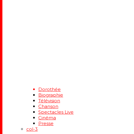
Dorothée
Biographie
Télévision
Chanson
Spectacles Live
Cinéma
Presse
col-3