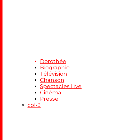
Dorothée
Biographie
Télévision
Chanson
Spectacles Live
Cinéma
Presse
col-3