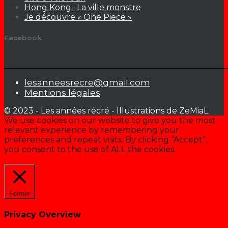
Hong Kong : La ville monstre
Je découvre « One Piece »
Facebook
lesanneesrecre@gmail.com
Mentions légales
© 2023 - Les années récré - Illustrations de ZeMiaL
We use cookies on our website to give you the most
relevant experience by remembering your
preferences and repeat visits. By clicking “Accept”,
you consent to the use of ALL the cookies.
Cookie settings
ACCEPTER
Fermer
Privacy Overview