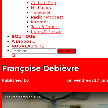
Culture Pop
Hit Parade
Télévision
Radio / Podcast
Internet
Jeux & Jouets
Livres & Presse
BOUTIQUE
A propos…
NOUVEAU SITE
Rechercher:
Françoise Debièvre
Published by
Les années récré
on
vendredi 27 jui