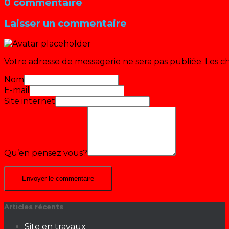
0 commentaire
Laisser un commentaire
Votre adresse de messagerie ne sera pas publiée.
Les c
Nom
E-mail
Site internet
Qu’en pensez vous?
Articles récents
Site en travaux