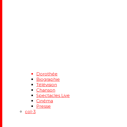
Dorothée
Biographie
Télévision
Chanson
Spectacles Live
Cinéma
Presse
col-3