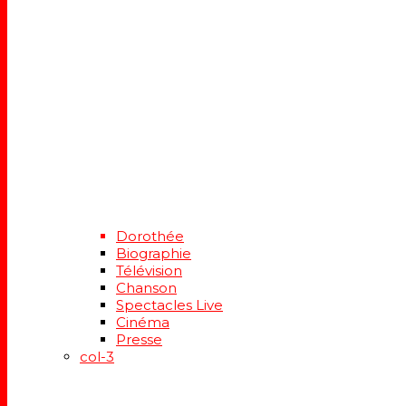
Dorothée
Biographie
Télévision
Chanson
Spectacles Live
Cinéma
Presse
col-3