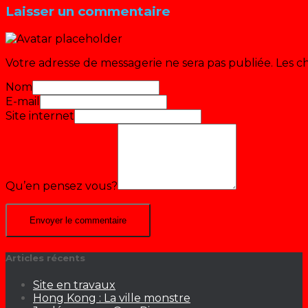
Laisser un commentaire
Votre adresse de messagerie ne sera pas publiée.
Les c
Nom
E-mail
Site internet
Qu’en pensez vous?
Articles récents
Site en travaux
Hong Kong : La ville monstre