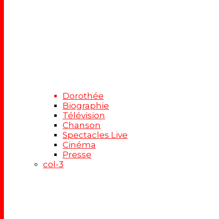
Dorothée
Biographie
Télévision
Chanson
Spectacles Live
Cinéma
Presse
col-3