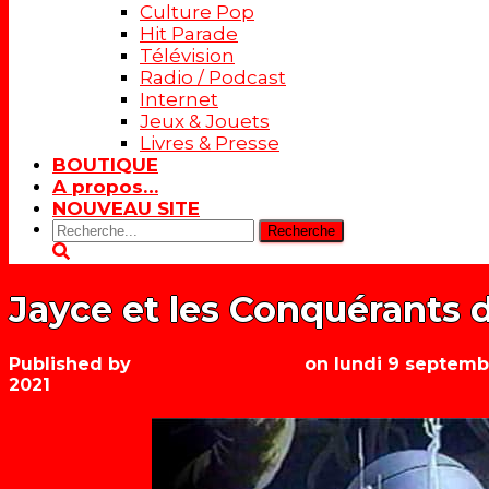
Culture Pop
Hit Parade
Télévision
Radio / Podcast
Internet
Jeux & Jouets
Livres & Presse
BOUTIQUE
A propos…
NOUVEAU SITE
Rechercher:
Jayce et les Conquérants d
Published by
Les années récré
on
lundi 9 septemb
2021