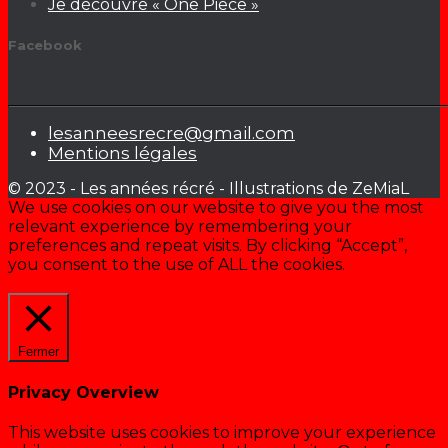
Je découvre « One Piece »
Facebook
lesanneesrecre@gmail.com
Mentions légales
© 2023 - Les années récré - Illustrations de ZeMiaL
We use cookies on our website to give you the most
relevant experience by remembering your
preferences and repeat visits. By clicking “Accept”,
you consent to the use of ALL the cookies.
Cookie settings
ACCEPTER
Fermer
Privacy Overview
This website uses cookies to improve your experience