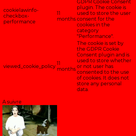
GDPR Cookie Consent
plugin. The cookie is
cookielawinfo-
11
used to store the user
checkbox-
months
consent for the
performance
cookies in the
category
"Performance".
The cookie is set by
the GDPR Cookie
Consent plugin and is
used to store whether
11
viewed_cookie_policy
or not user has
months
consented to the use
of cookies. It does not
store any personal
data.
Enregistrer & accepter
A suivre