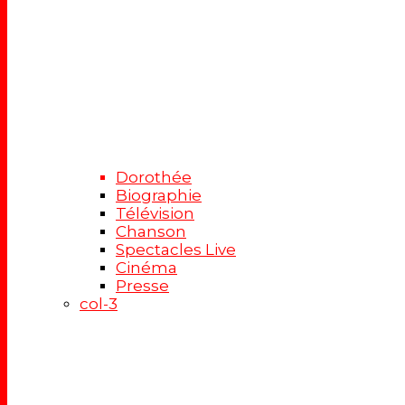
Dorothée
Biographie
Télévision
Chanson
Spectacles Live
Cinéma
Presse
col-3