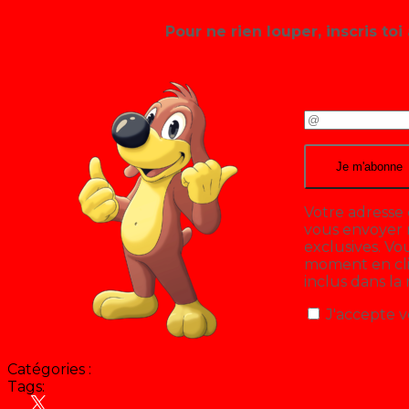
Pour ne rien louper, inscris toi 
Votre adresse 
vous envoyer n
exclusives. V
moment en cliq
inclus dans la
J'accepte v
Catégories :
Tags:
Animation
Antenne 2 - France 2
Noël
Récré A2 (Pas