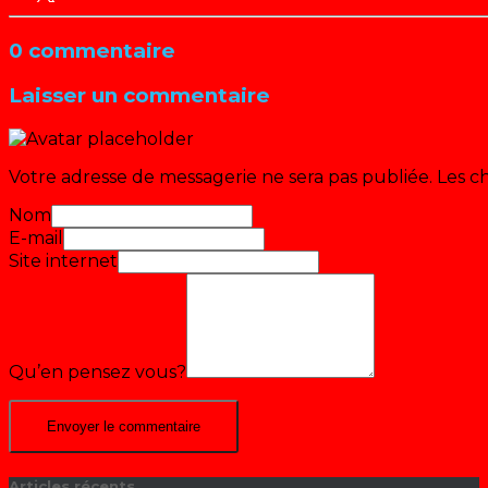
0 commentaire
Laisser un commentaire
Votre adresse de messagerie ne sera pas publiée.
Les c
Nom
E-mail
Site internet
Qu’en pensez vous?
Articles récents