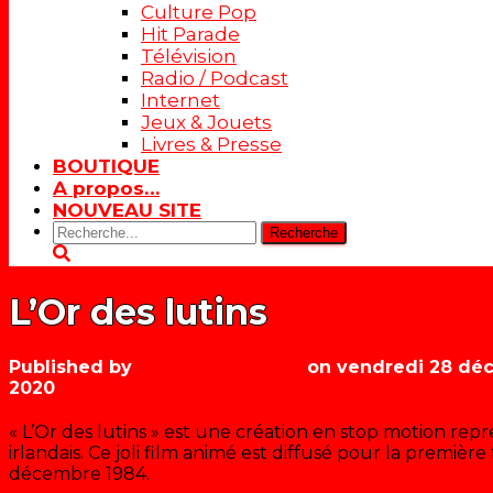
Culture Pop
Hit Parade
Télévision
Radio / Podcast
Internet
Jeux & Jouets
Livres & Presse
BOUTIQUE
A propos…
NOUVEAU SITE
Rechercher:
L’Or des lutins
Published by
Les années récré
on
vendredi 28 dé
2020
« L’Or des lutins » est une création en stop motion rep
irlandais. Ce joli film animé est diffusé pour la première
décembre 1984.