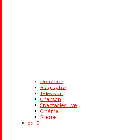
Dorothée
Biographie
Télévision
Chanson
Spectacles Live
Cinéma
Presse
col-3