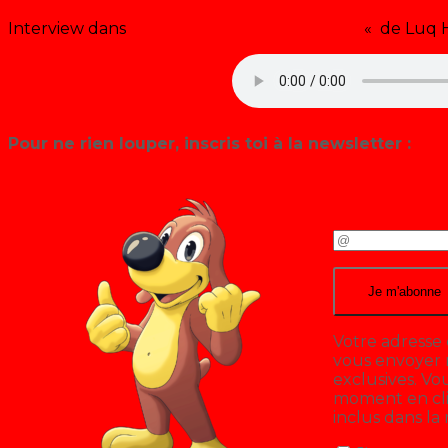
Interview dans
«
« The Générique TV Show »
« de Luq 
Pour ne rien louper, inscris toi à la newsletter :
Votre adresse 
vous envoyer n
exclusives. V
moment en cliq
inclus dans la