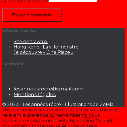
Qu’en pensez vous?
Articles récents
Site en travaux
Hong Kong : La ville monstre
Je découvre « One Piece »
Facebook
lesanneesrecre@gmail.com
Mentions légales
© 2023 - Les années récré - Illustrations de ZeMiaL
We use cookies on our website to give you the most
relevant experience by remembering your
preferences and repeat visits. By clicking “Accept”,
you consent to the use of ALL the cookies.