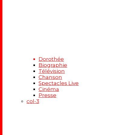
Dorothée
Biographie
Télévision
Chanson
Spectacles Live
Cinéma
Presse
col-3