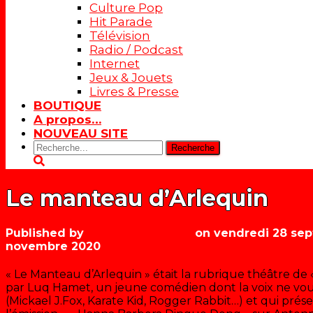
Culture Pop
Hit Parade
Télévision
Radio / Podcast
Internet
Jeux & Jouets
Livres & Presse
BOUTIQUE
A propos…
NOUVEAU SITE
Rechercher:
Le manteau d’Arlequin
Published by
Les années récré
on
vendredi 28 se
novembre 2020
« Le Manteau d’Arlequin » était la rubrique théâtre de «
par Luq Hamet, un jeune comédien dont la voix ne vo
(Mickael J.Fox, Karate Kid, Rogger Rabbit…) et qui pré