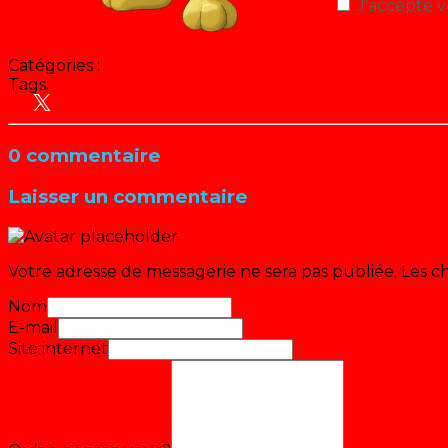
J'accepte v
Catégories :
Tags:
Radio / Podcast
Récré A2 (Pas encore classé)
0 commentaire
Laisser un commentaire
Votre adresse de messagerie ne sera pas publiée.
Les c
Nom
E-mail
Site internet