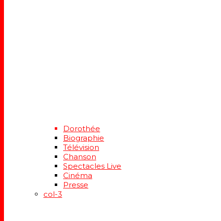
Dorothée
Biographie
Télévision
Chanson
Spectacles Live
Cinéma
Presse
col-3