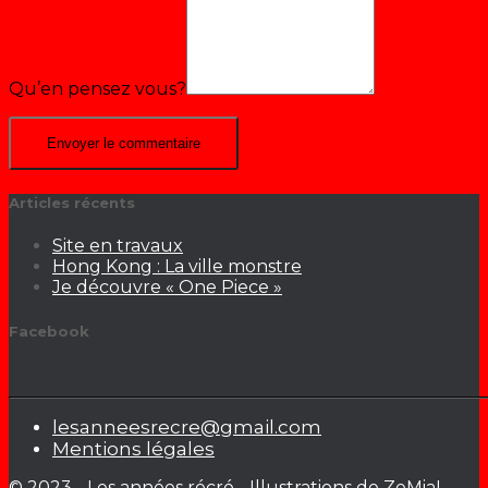
Qu’en pensez vous?
Articles récents
Site en travaux
Hong Kong : La ville monstre
Je découvre « One Piece »
Facebook
lesanneesrecre@gmail.com
Mentions légales
© 2023 - Les années récré - Illustrations de ZeMiaL