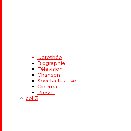
Dorothée
Biographie
Télévision
Chanson
Spectacles Live
Cinéma
Presse
col-3