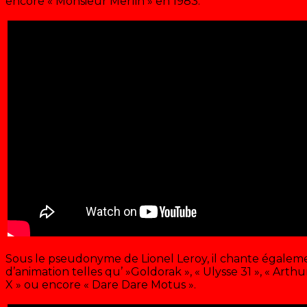
encore « Monsieur Merlin » en 1983.
Sous le pseudonyme de Lionel Leroy, il chante égaleme
d’animation telles qu’ »Goldorak », « Ulysse 31 », « Arthur 
X » ou encore « Dare Dare Motus ».