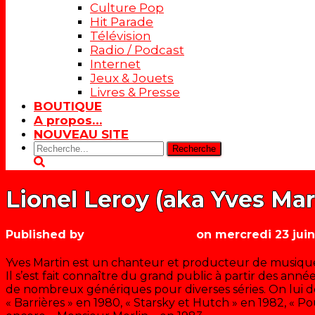
Culture Pop
Hit Parade
Télévision
Radio / Podcast
Internet
Jeux & Jouets
Livres & Presse
BOUTIQUE
A propos…
NOUVEAU SITE
Rechercher:
Lionel Leroy (aka Yves Mar
Published by
Les années récré
on
mercredi 23 juin
Yves Martin est un chanteur et producteur de musique
Il s’est fait connaître du grand public à partir des anné
de nombreux génériques pour diverses séries. On lui 
« Barrières » en 1980, « Starsky et Hutch » en 1982, « P