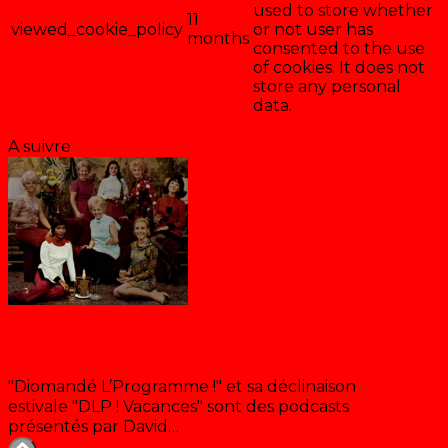
used to store whether
11
viewed_cookie_policy
or not user has
months
consented to the use
of cookies. It does not
store any personal
data.
Enregistrer & accepter
A suivre
DLP ! Vacances « Les Giga Speakerin(e)s »
"Diomandé L’Programme !" et sa déclinaison
estivale "DLP ! Vacances" sont des podcasts
présentés par David…