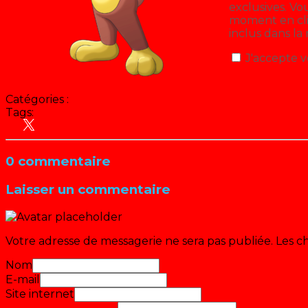
exclusives. V
moment en cliq
inclus dans la
J'accepte v
Catégories :
Tags:
Actu
Animation
Hit Parade
People
Série
0 commentaire
Laisser un commentaire
Votre adresse de messagerie ne sera pas publiée.
Les c
Nom
E-mail
Site internet