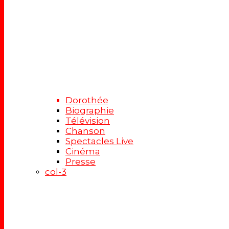
Dorothée
Biographie
Télévision
Chanson
Spectacles Live
Cinéma
Presse
col-3