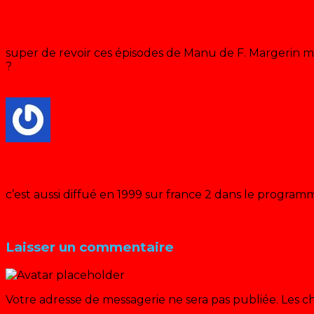
serge huot
· dimanche 15 janvier 2023 à 18:32
super de revoir ces épisodes de Manu de F. Margerin m
?
Répondre
FABER
· mercredi 13 avril 2022 à 16:40
c’est aussi diffué en 1999 sur france 2 dans le program
Répondre
Laisser un commentaire
Votre adresse de messagerie ne sera pas publiée.
Les c