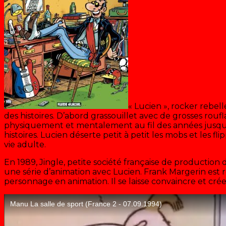
« Lucien », rocker rebell
des histoires. D’abord grassouillet avec de grosses rouf
physiquement et mentalement au fil des années jusqu’
histoires. Lucien déserte petit à petit les mobs et les fl
vie adulte.
En 1989, Jingle, petite société française de production 
une série d’animation avec Lucien. Frank Margerin est r
personnage en animation. Il se laisse convaincre et cré