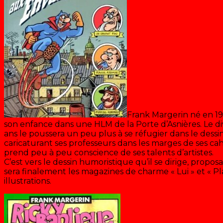
Frank Margerin né en 195
son enfance dans une HLM de la Porte d’Asnières. Le div
ans le poussera un peu plus à se réfugier dans le dessin.
caricaturant ses professeurs dans les marges de ses cah
prend peu à peu conscience de ses talents d’artistes.
C’est vers le dessin humoristique qu’il se dirige, propo
sera finalement les magazines de charme « Lui » et « Pl
illustrations.