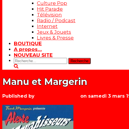
Culture Pop
Hit Parade
Télévision
Radio / Podcast
Internet
Jeux & Jouets
Livres & Presse
BOUTIQUE
A propos…
NOUVEAU SITE
Rechercher:
Manu et Margerin
Published by
Les années récré
on
samedi 3 mars 