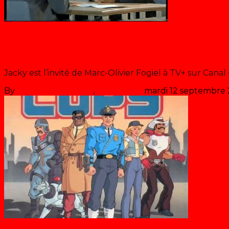
Blog
Jacky sur Canal+
Jacky est l’invité de Marc-Olivier Fogiel à TV+ sur Canal +
By
Les années récré
,
il y a
27 ans
mardi 12 septembre