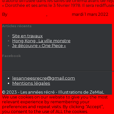
d’abord diffusée dans les salles de cinéma avant de re
« Dorothée et ses amis le 3 février 1978. Il sera rediffus
By
Les années récré
,
il y a
49 ans
mardi 1 mars 2022
Articles récents
Site en travaux
Hong Kong : La ville monstre
Je découvre « One Piece »
Facebook
lesanneesrecre@gmail.com
Mentions légales
© 2023 - Les années récré - Illustrations de ZeMiaL
We use cookies on our website to give you the most
relevant experience by remembering your
preferences and repeat visits. By clicking “Accept”,
you consent to the use of ALL the cookies.