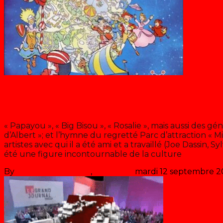
Blog
« The Générique TV Show »: Carlo
« Papayou », « Big Bisou », « Rosalie », mais aussi des 
d’Albert »; et l’hymne du regretté Parc d’attraction « Mi
artistes avec qui il a été ami et a travaillé (Joe Dassin, 
été une figure incontournable de la culture
>> Lire la 
By
Les années récré
,
il y a
5 ans
mardi 12 septembre 