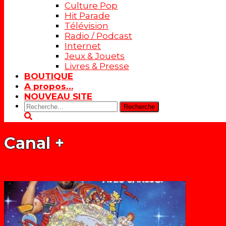
Culture Pop
Hit Parade
Télévision
Radio / Podcast
Internet
Jeux & Jouets
Livres & Presse
BOUTIQUE
A propos…
NOUVEAU SITE
Rechercher:
Canal +