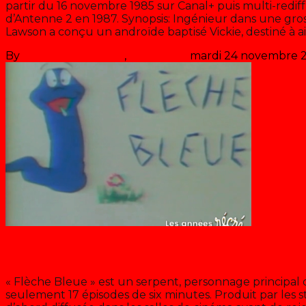
partir du 16 novembre 1985 sur Canal+ puis multi-redif
d’Antenne 2 en 1987. Synopsis: Ingénieur dans une gros
Lawson a conçu un androïde baptisé Vickie, destiné à ai
By
Les années récré
,
il y a
41 ans
mardi 24 novembre 
Flèche bleue
« Flèche Bleue » est un serpent, personnage principal 
seulement 17 épisodes de six minutes. Produit par les s