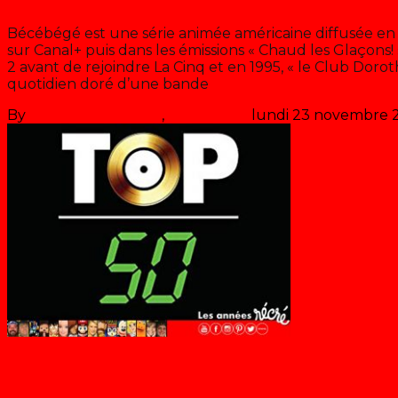
Bécébégé est une série animée américaine diffusée en
sur Canal+ puis dans les émissions « Chaud les Glaçons!
2 avant de rejoindre La Cinq et en 1995, « le Club Doroth
quotidien doré d’une bande
>> Lire la suite
By
Les années récré
,
il y a
38 ans
lundi 23 novembre 
Dorothée au « Top 50 »