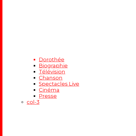
Dorothée
Biographie
Télévision
Chanson
Spectacles Live
Cinéma
Presse
col-3