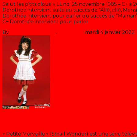
Salut les p’tits clous! » Lundi 25 novembre 1985 – C+ à
Dorothée intervient suite au succès de “Allô, allô, Monsi
Dorothée intervient pour parler du succès de “Maman”
C+ Dorothée intervient pour parler
>> Lire la suite
By
Les années récré
,
il y a
41 ans
mardi 4 janvier 2022
Petite merveille
« Petite Merveille » (Small Wonder) est une série télév