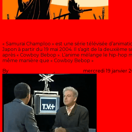
Samourai Champloo
« Samurai Champloo » est une série télévisée d’animatio
Japon à partir du 19 mai 2004. Il s’agit de la deuxième s
après « Cowboy Bebop ». L’anime mélange le hip-hop m
même manière que « Cowboy Bebop »
>> Lire la suite
By
Les années récré
,
il y a
22 ans
mercredi 19 janvier 