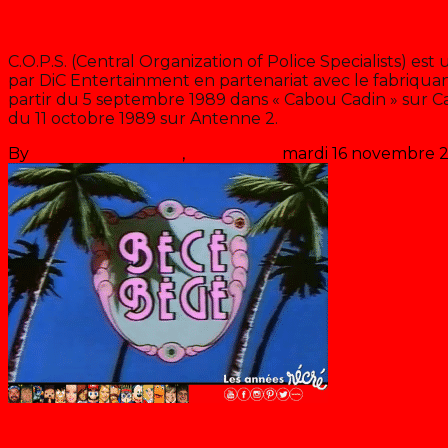
C.O.P.S.
C.O.P.S. (Central Organization of Police Specialists) es
par DiC Entertainment en partenariat avec le fabriquant
partir du 5 septembre 1989 dans « Cabou Cadin » sur Canal
du 11 octobre 1989 sur Antenne 2.
By
Les années récré
,
il y a
37 ans
mardi 16 novembre 
Bécébégé