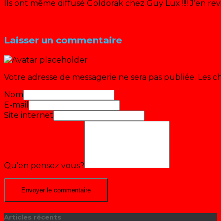
Ils ont même diffusé Goldorak chez Guy Lux !!!! J’en revi
Répondre
Laisser un commentaire
Votre adresse de messagerie ne sera pas publiée.
Les c
Nom
E-mail
Site internet
Qu’en pensez vous?
Articles récents