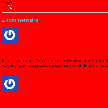
Tags:
Animation
Antenne 2 - France 2
Cinéma
Hit Parade
2 commentaire
Jerry OX
· lundi 21 décembre 2020 à 14:46
le tout premier « Top Club » avec Renaud qui interpré
va contribuer au succès de sa chanson et de sa carrièr
Répondre
Sébastien
· jeudi 2 avril 2020 à 18:03