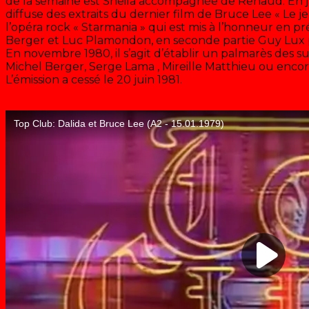
de la semaine est Sheila accompagnée de Renaud. En ja
diffuse des extraits du dernier film de Bruce Lee « Le jeu
l’opéra rock « Starmania » qui est mis à l’honneur en 
Berger et Luc Plamondon, en seconde partie Guy Lux p
En novembre 1980, il s’agit d’établir un palmarès des s
Michel Berger, Serge Lama , Mireille Matthieu ou encor
L’émission a cessé le 20 juin 1981.