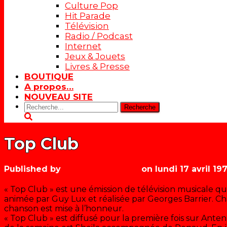
Culture Pop
Hit Parade
Télévision
Radio / Podcast
Internet
Jeux & Jouets
Livres & Presse
BOUTIQUE
A propos…
NOUVEAU SITE
Rechercher:
Top Club
Published by
Les années récré
on
lundi 17 avril 19
« Top Club » est une émission de télévision musicale qu
animée par Guy Lux et réalisée par Georges Barrier. 
chanson est mise à l’honneur.
« Top Club » est diffusé pour la première fois sur Antenne