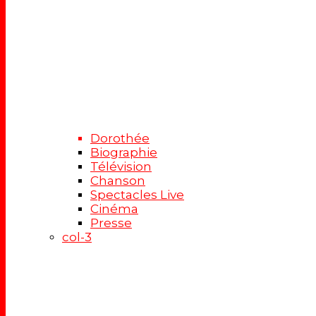
Dorothée
Biographie
Télévision
Chanson
Spectacles Live
Cinéma
Presse
col-3