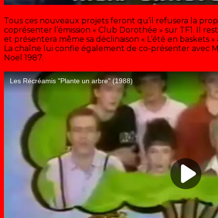
Tous ces nouveaux projets feront qu’il refusera la pro
coprésenter l’émission « Club Dorothée » sur TF1. Il reste
et présentera même sa déclinaison « L’été en baskets 
La chaîne lui confie également de co-présenter avec M
Noël 1987.