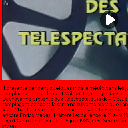
Il présente pendant quelques mois la météo dans les j
remplace ponctuellement William Leymergie dans « Tél
Dechavanne présente aux téléspectateurs de « C’est en
remplaçant pendant la semaine suivante alors que l’a
Alain Chaufour y reçoit Pierre Arditi, Isabelle Huppert
encore Enrico Macias. Il réitère l’expérience le 21 avril 
reçoit Carlos le 30 avril. Le 09 juin 1987, c’est Serge La
invités.