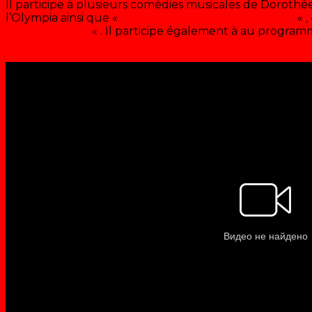
Il participe à plusieurs comédies musicales de Dorothé
l’Olympia ainsi que «
Au royaume de Diguedondaine
« 
faire du cinéma
« . Il participe également à au progra