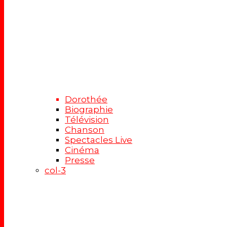
Dorothée
Biographie
Télévision
Chanson
Spectacles Live
Cinéma
Presse
col-3