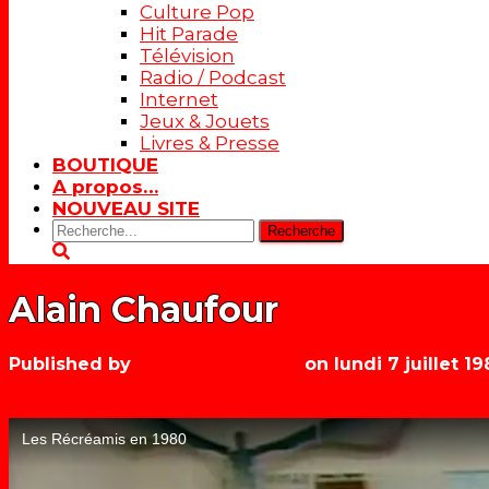
Culture Pop
Hit Parade
Télévision
Radio / Podcast
Internet
Jeux & Jouets
Livres & Presse
BOUTIQUE
A propos…
NOUVEAU SITE
Rechercher:
Alain Chaufour
Published by
Les années récré
on
lundi 7 juillet 1