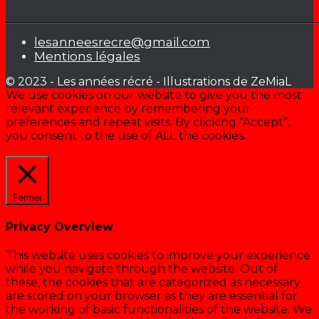
lesanneesrecre@gmail.com
Mentions légales
© 2023 - Les années récré - Illustrations de ZeMiaL
We use cookies on our website to give you the most
relevant experience by remembering your
preferences and repeat visits. By clicking “Accept”,
you consent to the use of ALL the cookies.
Cookie settings
ACCEPTER
Fermer
Privacy Overview
This website uses cookies to improve your experience
while you navigate through the website. Out of
these, the cookies that are categorized as necessary
are stored on your browser as they are essential for
the working of basic functionalities of the website. We