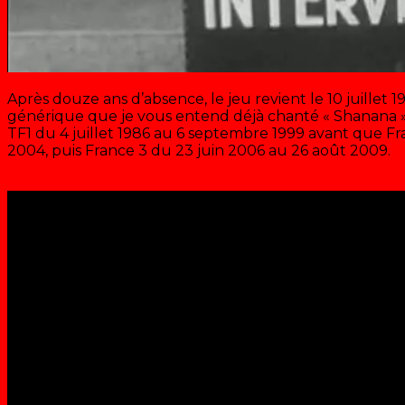
Après douze ans d’absence, le jeu revient le 10 juille
générique que je vous entend déjà chanté « Shanana ». 
TF1 du 4 juillet 1986 au 6 septembre 1999 avant que Fra
2004, puis France 3 du 23 juin 2006 au 26 août 2009.