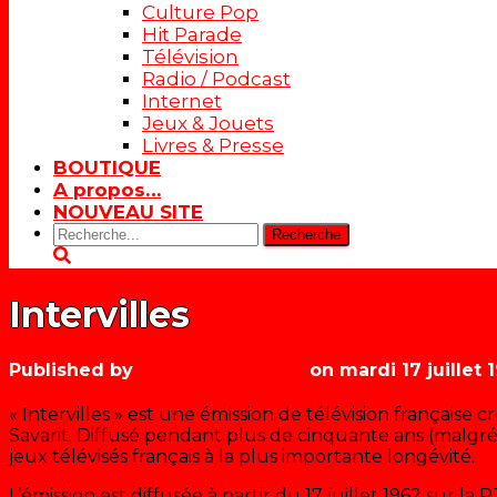
Culture Pop
Hit Parade
Télévision
Radio / Podcast
Internet
Jeux & Jouets
Livres & Presse
BOUTIQUE
A propos…
NOUVEAU SITE
Rechercher:
Intervilles
Published by
Les années récré
on
mardi 17 juillet 
« Intervilles » est une émission de télévision française
Savarit. Diffusé pendant plus de cinquante ans (malgré p
jeux télévisés français à la plus importante longévité.
L’émission est diffusée à partir du 17 juillet 1962 sur la 