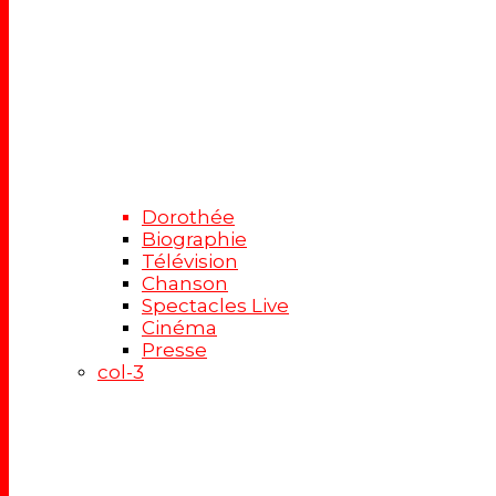
Dorothée
Biographie
Télévision
Chanson
Spectacles Live
Cinéma
Presse
col-3