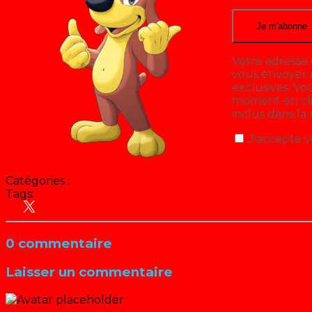
Votre adresse 
vous envoyer n
exclusives. V
moment en cliq
inclus dans la
J'accepte v
Catégories :
Tags:
Antenne 2 - France 2
FR3 - France 3
ORTF
TF1
0 commentaire
Laisser un commentaire