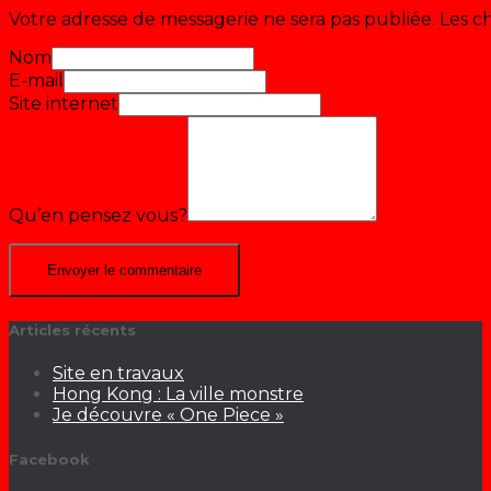
Votre adresse de messagerie ne sera pas publiée.
Les c
Nom
E-mail
Site internet
Qu’en pensez vous?
Articles récents
Site en travaux
Hong Kong : La ville monstre
Je découvre « One Piece »
Facebook