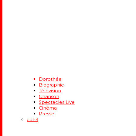
Dorothée
Biographie
Télévision
Chanson
Spectacles Live
Cinéma
Presse
col-3