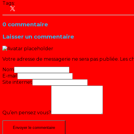
Tags:
Antenne 2 - France 2
Dorothée à la télé
0 commentaire
Laisser un commentaire
Votre adresse de messagerie ne sera pas publiée.
Les c
Nom
E-mail
Site internet
Qu’en pensez vous?