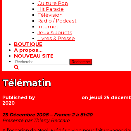
Culture Pop
Hit Parade
Télévision
Radio / Podcast
Internet
Jeux & Jouets
Livres & Presse
BOUTIQUE
A propos…
NOUVEAU SITE
Rechercher:
Télématin
Published by
Les années récré
on
jeudi 25 décem
2020
25 Décembre 2008 – France 2 à 8h20
Présenté par Thierry Beccaro
A l’occasion de Noël, Frédéric Vion nous fait voyager d