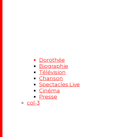
Dorothée
Biographie
Télévision
Chanson
Spectacles Live
Cinéma
Presse
col-3