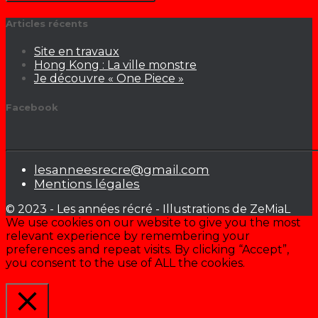
Articles récents
Site en travaux
Hong Kong : La ville monstre
Je découvre « One Piece »
Facebook
lesanneesrecre@gmail.com
Mentions légales
© 2023 - Les années récré - Illustrations de ZeMiaL
We use cookies on our website to give you the most
relevant experience by remembering your
preferences and repeat visits. By clicking “Accept”,
you consent to the use of ALL the cookies.
Cookie settings
ACCEPTER