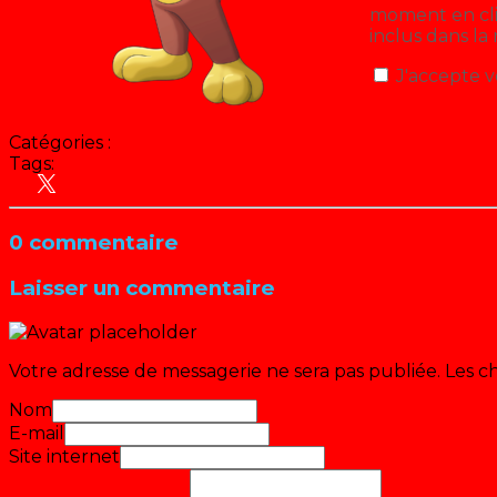
moment en cliq
inclus dans la
J'accepte v
Catégories :
Blog
Tags:
Cinéma
Culture Pop
Science-fiction
0 commentaire
Laisser un commentaire
Votre adresse de messagerie ne sera pas publiée.
Les c
Nom
E-mail
Site internet