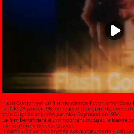
Flash Gordon est un film de science-fiction américano-
sorti le 28 janvier 1981 en France. Il s’inspire du comi
titre Guy l’éclair), créé par Alex Raymond en 1934.
Le film bénéficiant d’un important budget, la bande or
par le groupe de rock Queen.
Il existe une version animée des aventures de Flash Gor