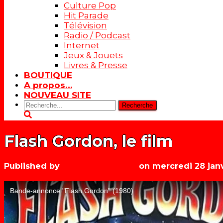
Culture Pop
Hit Parade
Télévision
Radio / Podcast
Internet
Jeux & Jouets
Livres & Presse
BOUTIQUE
A propos…
NOUVEAU SITE
Rechercher:
Flash Gordon, le film
Published by
Les années récré
on
mercredi 28 janv