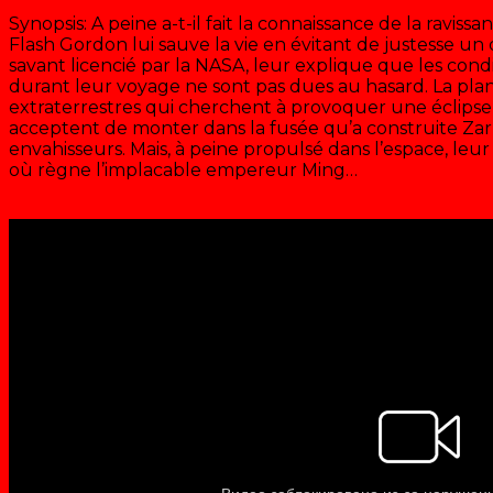
Synopsis: A peine a-t-il fait la connaissance de la ravis
Flash Gordon lui sauve la vie en évitant de justesse un
savant licencié par la NASA, leur explique que les co
durant leur voyage ne sont pas dues au hasard. La pla
extraterrestres qui cherchent à provoquer une éclipse t
acceptent de monter dans la fusée qu’a construite Zar
envahisseurs. Mais, à peine propulsé dans l’espace, leur
où règne l’implacable empereur Ming…