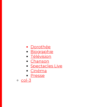
Dorothée
Biographie
Télévision
Chanson
Spectacles Live
Cinéma
Presse
col-3