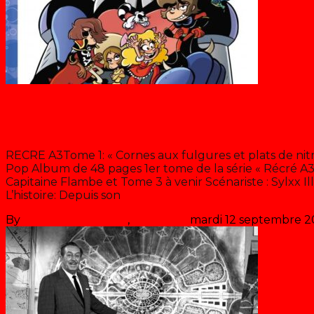
Blog
Récré A3
RECRE A3Tome 1: « Cornes aux fulgures et plats de nitro
Pop Album de 48 pages 1er tome de la série « Récré A
Capitaine Flambe et Tome 3 à venir Scénariste : Sylxx Ill
L’histoire: Depuis son
>> Lire la suite
By
Les années récré
,
il y a
5 ans
mardi 12 septembre 