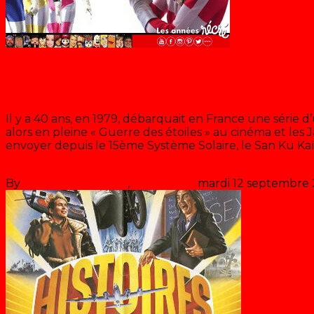
Blog
Nos super-héros japonais
Il y a 40 ans, en 1979, débarquait en France une série
alors en pleine « Guerre des étoiles » au cinéma et les
envoyer depuis le 15ème Système Solaire, le San Ku Kaï, 
Lire la suite
By
Les années récré
,
il y a
22 ans
mardi 12 septembre