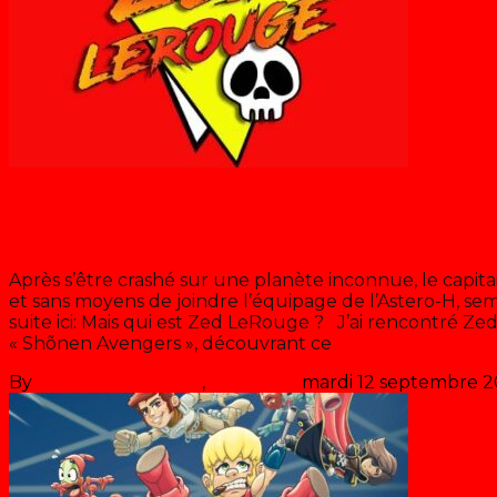
Blog
Zed LeRouge et Le Retour de Gol
Après s’être crashé sur une planète inconnue, le capi
et sans moyens de joindre l’équipage de l’Astero-H, se
suite ici: Mais qui est Zed LeRouge ? J’ai rencontré Z
« Shõnen Avengers », découvrant ce
>> Lire la suite
By
Les années récré
,
il y a
3 ans
mardi 12 septembre 