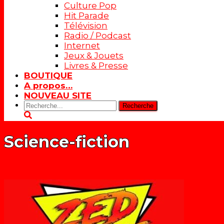
Culture Pop
Hit Parade
Télévision
Radio / Podcast
Internet
Jeux & Jouets
Livres & Presse
BOUTIQUE
A propos…
NOUVEAU SITE
Rechercher:
Science-fiction