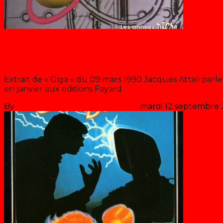
Blog
Balade dans le futur
Extrait de « Giga » du 09 mars 1990 Jacques Attali parle
en janvier aux éditions Fayard
By
Les années récré
,
il y a
36 ans
mardi 12 septembre