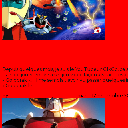
Blog
Goldo Fight
Depuis quelques mois, je suis le YouTubeur GlkGo, ce s
train de jouer en live à un jeu vidéo façon « Space Inva
« Goldorak »… Il me semblait avoir vu passer quelques 
« Goldorak le
>> Lire la suite
By
Les années récré
,
il y a
5 ans
mardi 12 septembre 