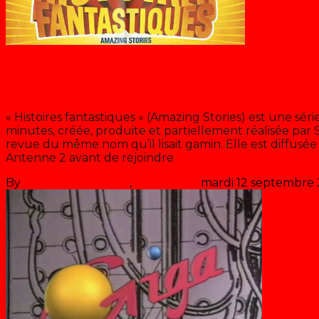
Blog
Histoires fantastiques
« Histoires fantastiques » (Amazing Stories) est une sér
minutes, créée, produite et partiellement réalisée par 
revue du même nom qu’il lisait gamin. Elle est diffusée e
Antenne 2 avant de rejoindre
>> Lire la suite
By
Les années récré
,
il y a
34 ans
mardi 12 septembre