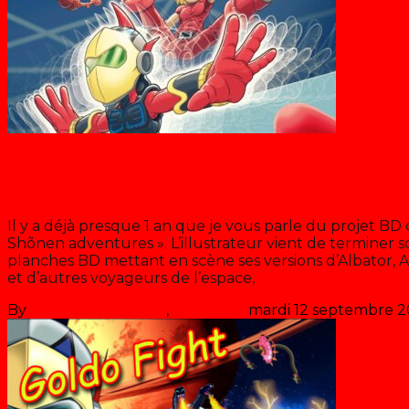
Dorothée
Shõnen Avengers : la BD
Il y a déjà presque 1 an que je vous parle du projet BD
Shõnen adventures ». L’illustrateur vient de terminer s
planches BD mettant en scène ses versions d’Albator, Ac
et d’autres voyageurs de l’espace,
>> Lire la suite
By
Les années récré
,
il y a
4 ans
mardi 12 septembre 