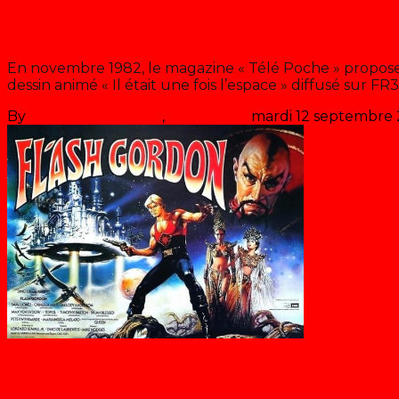
La révolte des robots
En novembre 1982, le magazine « Télé Poche » propose
dessin animé « Il était une fois l’espace » diffusé sur FR3
By
Les années récré
,
il y a
44 ans
mardi 12 septembre
Blog
Flash Gordon, le film