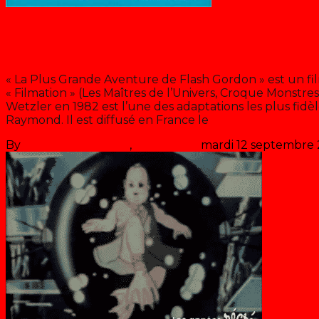
Blog
Flash Gordon (film d’animation)
« La Plus Grande Aventure de Flash Gordon » est un fil
« Filmation » (Les Maîtres de l’Univers, Croque Monstre
Wetzler en 1982 est l’une des adaptations les plus fidè
Raymond. Il est diffusé en France le
>> Lire la suite
By
Les années récré
,
il y a
42 ans
mardi 12 septembre