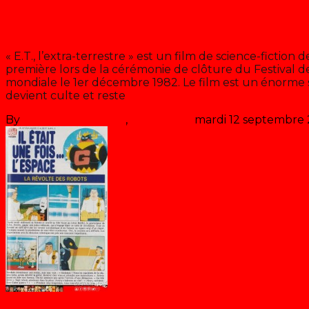
E.T. l’extra-terrestre
« E.T., l’extra-terrestre » est un film de science-fiction
première lors de la cérémonie de clôture du Festival de
mondiale le 1er décembre 1982. Le film est un énorme s
devient culte et reste
>> Lire la suite
By
Les années récré
,
il y a
44 ans
mardi 12 septembre
Blog