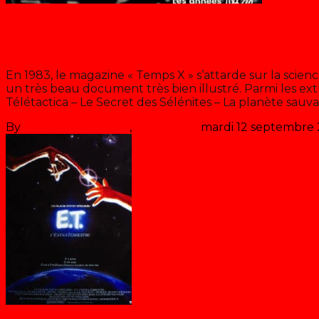
Blog
Animation & Science fiction
En 1983, le magazine « Temps X » s’attarde sur la scienc
un très beau document très bien illustré. Parmi les extr
Télétactica – Le Secret des Sélénites – La planète sauv
By
Les années récré
,
il y a
44 ans
mardi 12 septembre
Dorothée