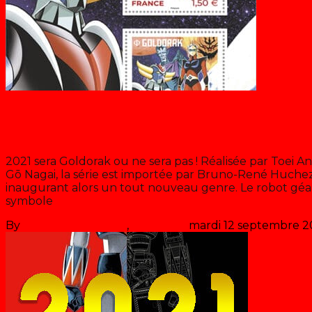
Récré A2
Les Fulguro timbres
2021 sera Goldorak ou ne sera pas ! Réalisée par Toei 
Gō Nagai, la série est importée par Bruno-René Huchez e
inaugurant alors un tout nouveau genre. Le robot géa
symbole
>> Lire la suite
By
Les années récré
,
il y a
5 ans
mardi 12 septembre 