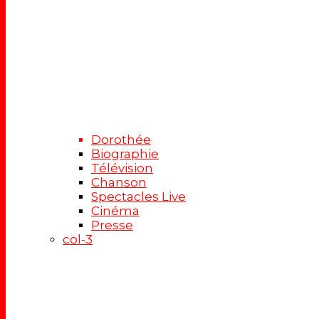
Dorothée
Biographie
Télévision
Chanson
Spectacles Live
Cinéma
Presse
col-3