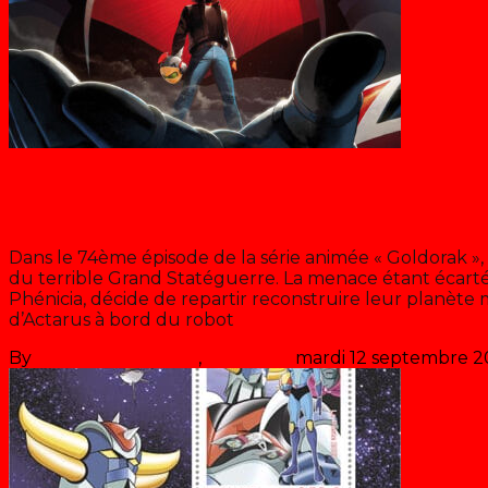
Blog
BD Goldorak (Kana)
Dans le 74ème épisode de la série animée « Goldorak »,
du terrible Grand Statéguerre. La menace étant écartée
Phénicia, décide de repartir reconstruire leur planète mi
d’Actarus à bord du robot
>> Lire la suite
By
Les années récré
,
il y a
5 ans
mardi 12 septembre 