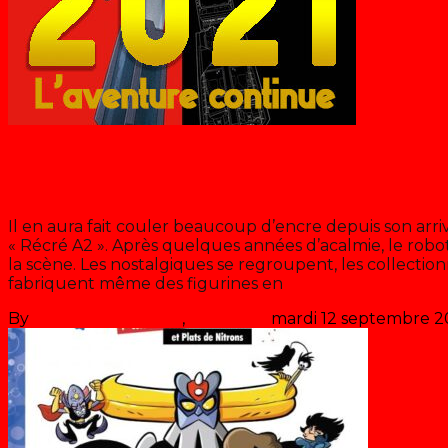
Récré A2
Goldorak, l’aventure continue tou
Il en aura fait couler beaucoup d’encre depuis son arri
« Récré A2 ». Après quelques années d’acalmie, le robot 
la scène. Les nostalgiques se regroupent, les collecti
fabriquent même des figurines en
>> Lire la suite
By
Les années récré
,
il y a
5 ans
mardi 12 septembre 