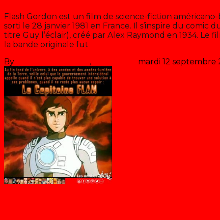
Flash Gordon est un film de science-fiction américano-
sorti le 28 janvier 1981 en France. Il s’inspire du comi
titre Guy l’éclair), créé par Alex Raymond en 1934. Le 
la bande originale fut
>> Lire la suite
By
Les années récré
,
il y a
46 ans
mardi 12 septembre
Blog
Capitaine Flam