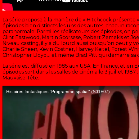
La série propose à la manière de « Hitchcock présente 
épisodes bien distincts les uns des autres, chacun raco
paranormale. Parmi les réalisateurs des épisodes, on pe
Clint Eastwood, Martin Scorsese, Robert Zemekis et Jo
Niveau casting, il y a du lourd aussi puisqu’on peut y 
Charlie Sheen, Kevin Costner, Harvey Keitel, Forest Whi
Christopher Lloyd… et même Brad Pitt qui démarre sa c
La série est diffusé en 1985 aux USA. En France, et en
épisodes sort dans les salles de cinéma le 3 juillet 1987
Mauvaise Tête.