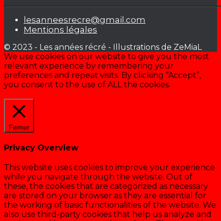
lesanneesrecre@gmail.com
Mentions légales
© 2023 - Les années récré - Illustrations de ZeMiaL
We use cookies on our website to give you the most
relevant experience by remembering your
preferences and repeat visits. By clicking “Accept”,
you consent to the use of ALL the cookies.
Cookie settings
ACCEPTER
Fermer
Privacy Overview
This website uses cookies to improve your experience
while you navigate through the website. Out of
these, the cookies that are categorized as necessary
are stored on your browser as they are essential for
the working of basic functionalities of the website. We
also use third-party cookies that help us analyze and