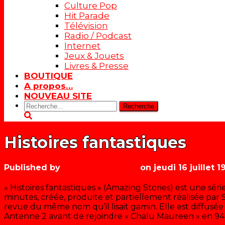
Culture Pop
Hit Parade
Télévision
Radio / Podcast
Internet
Jeux & Jouets
Livres & Presse
BOUTIQUE
A propos…
NOUVEAU SITE
Rechercher:
Histoires fantastiques
Published by
Les années récré
on
jeudi 16 juillet 1
« Histoires fantastiques » (Amazing Stories) est une sér
minutes, créée, produite et partiellement réalisée par 
revue du même nom qu’il lisait gamin. Elle est diffusée e
Antenne 2 avant de rejoindre « Chalu Maureen » en 94