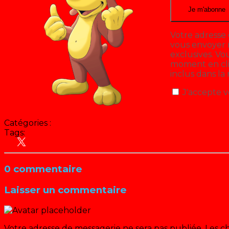
Votre adresse 
vous envoyer n
exclusives. V
moment en cliq
inclus dans la
J'accepte v
Catégories :
Blog
Tags:
Antenne 2 - France 2
Cinéma
Culture Pop
Emissio
0 commentaire
Laisser un commentaire
Votre adresse de messagerie ne sera pas publiée.
Les c