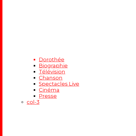
Dorothée
Biographie
Télévision
Chanson
Spectacles Live
Cinéma
Presse
col-3