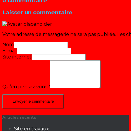
0 commentaire
Laisser un commentaire
Votre adresse de messagerie ne sera pas publiée.
Les c
Nom
E-mail
Site internet
Qu’en pensez vous?
Articles récents
Site en travaux