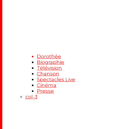
Dorothée
Biographie
Télévision
Chanson
Spectacles Live
Cinéma
Presse
col-3