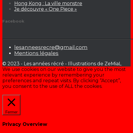
Hong Kong : La ville monstre
Je découvre « One Piece »
Facebook
lesanneesrecre@gmail.com
Mentions légales
© 2023 - Les années récré - Illustrations de ZeMiaL
We use cookies on our website to give you the most
relevant experience by remembering your
preferences and repeat visits. By clicking “Accept”,
you consent to the use of ALL the cookies.
Cookie settings
ACCEPTER
Fermer
Privacy Overview