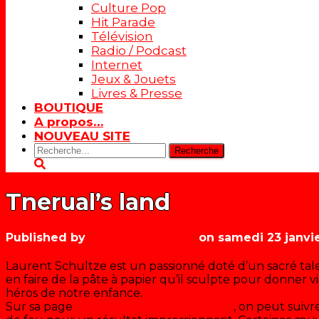
Culture Pop
Hit Parade
Télévision
Radio / Podcast
Internet
Jeux & Jouets
Livres & Presse
BOUTIQUE
A propos…
NOUVEAU SITE
Rechercher:
Tnerual’s land
Published by
Les années récré
on
samedi 23 janvi
Laurent Schultze est un passionné doté d’un sacré tale
en faire de la pâte à papier qu’il sculpte pour donner v
héros de notre enfance.
Sur sa page
Facebook « Tnerual’s land »
, on peut suivre