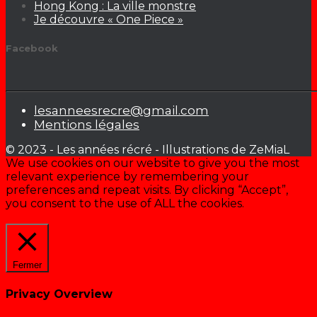
Hong Kong : La ville monstre
Je découvre « One Piece »
Facebook
lesanneesrecre@gmail.com
Mentions légales
© 2023 - Les années récré - Illustrations de ZeMiaL
We use cookies on our website to give you the most
relevant experience by remembering your
preferences and repeat visits. By clicking “Accept”,
you consent to the use of ALL the cookies.
Cookie settings
ACCEPTER
Fermer
Privacy Overview