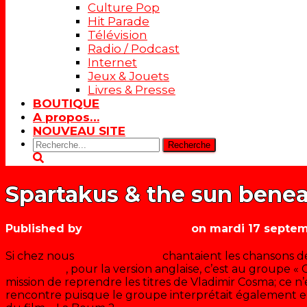
Culture Pop
Hit Parade
Télévision
Radio / Podcast
Internet
Jeux & Jouets
Livres & Presse
BOUTIQUE
A propos…
NOUVEAU SITE
Rechercher:
Spartakus & the sun benea
Published by
Les années récré
on
mardi 17 septem
Si chez nous
« les Mini-Star »
chantaient les chansons de
engloutis »
, pour la version anglaise, c’est au groupe «
mission de reprendre les titres de Vladimir Cosma; ce n’
rencontre puisque le groupe interprétait également en 