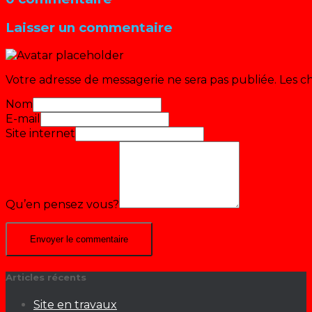
Laisser un commentaire
Votre adresse de messagerie ne sera pas publiée.
Les c
Nom
E-mail
Site internet
Qu’en pensez vous?
Articles récents
Site en travaux