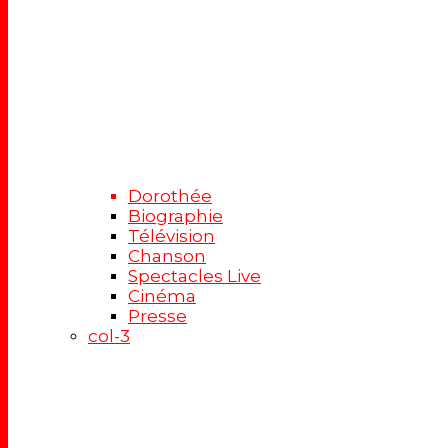
Dorothée
Biographie
Télévision
Chanson
Spectacles Live
Cinéma
Presse
col-3