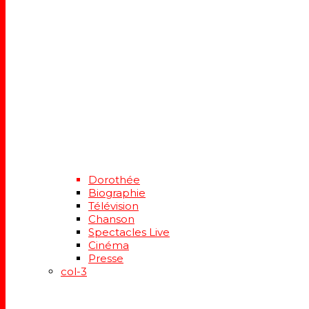
Dorothée
Biographie
Télévision
Chanson
Spectacles Live
Cinéma
Presse
col-3